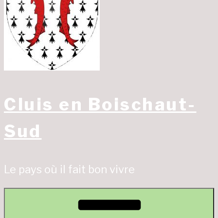
Cluis en Boischaut-
Sud
Le pays où il fait bon vivre